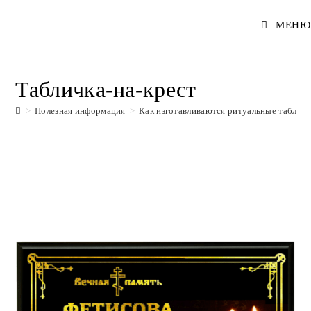
Перейти
МЕНЮ
к
содержимому
Табличка-на-крест
>
Полезная информация
>
Как изготавливаются ритуальные табличк