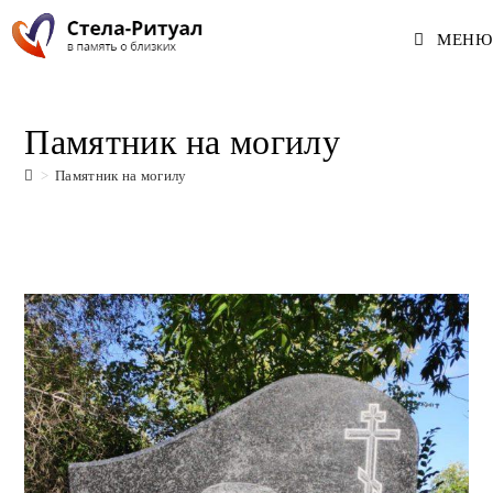
Перейти
МЕНЮ
к
содержимому
Памятник на могилу
>
Памятник на могилу