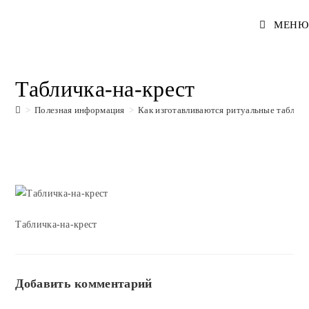
Перейти
МЕНЮ
к
содержимому
Табличка-на-крест
>
Полезная информация
>
Как изготавливаются ритуальные табличк
Табличка-на-крест
Добавить комментарий