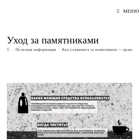
Перейти
МЕНЮ
к
содержимому
Уход за памятниками
>
Полезная информация
>
Как ухаживать за памятником — практич