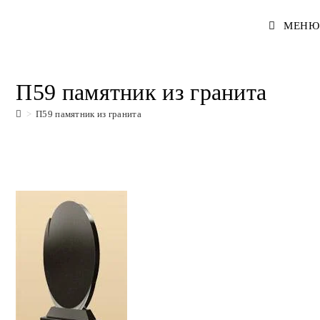
Перейти
МЕНЮ
к
содержимому
П59 памятник из гранита
>
П59 памятник из гранита