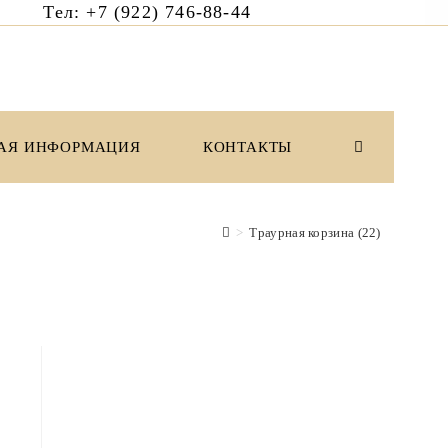
6 Тел: +7 (922) 746-88-44
АЯ ИНФОРМАЦИЯ
КОНТАКТЫ
ПЕРЕКЛЮЧИ
ПОИСК
>
Траурная корзина (22)
ПО
ВЕБ-
САЙТУ