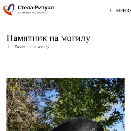
Перейти
МЕНЮ
к
содержимому
Памятник на могилу
>
Памятник на могилу